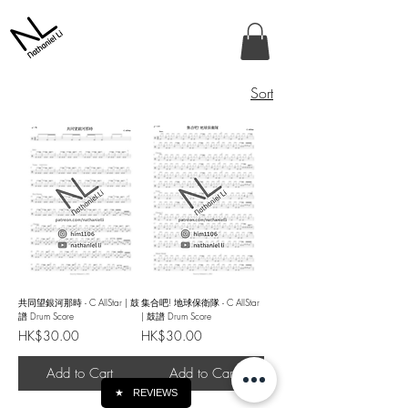
Sort
共同望銀河那時 - C AllStar | 鼓
集合吧! 地球保衛隊 - C AllStar
譜 Drum Score
| 鼓譜 Drum Score
Price
Price
HK$30.00
HK$30.00
Add to Cart
Add to Cart
★
REVIEWS