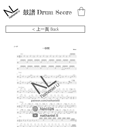
鼓譜
Drum Score
< 上一頁 Back