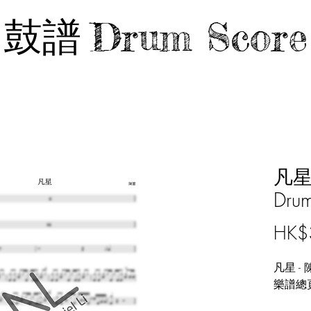
鼓譜
Drum Score
凡星
Drum
HK$
凡星 - 陳
樂譜總頁數