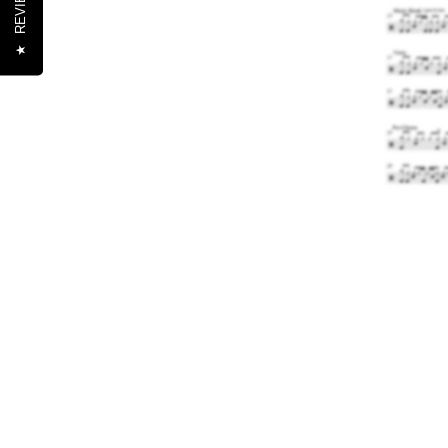
REVIEWS
★