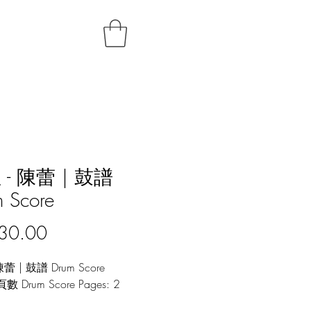
 - 陳蕾 | 鼓譜
 Score
Price
30.00
蕾 | 鼓譜 Drum Score
 Drum Score Pages: 2