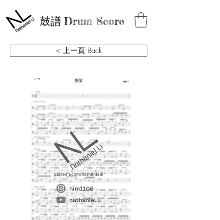
鼓譜
Drum Score
< 上一頁 Back