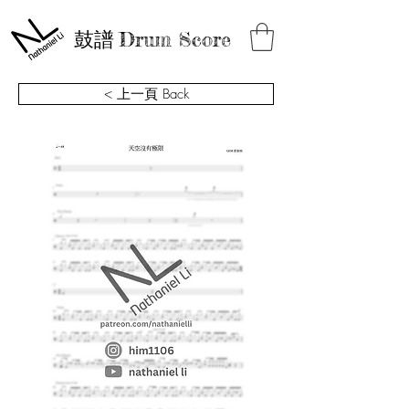
鼓譜
Drum Score
< 上一頁 Back