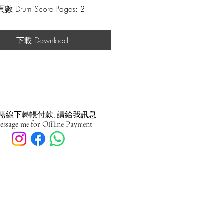
 Drum Score Pages: 2
/patreon.com/nathanielli
下載 Download
需線下轉帳付款, 請給我訊息
essage me for Offline Payment