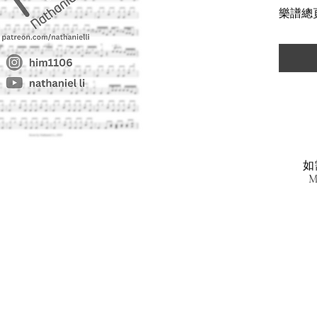
樂譜總頁數
Https:/
如
M