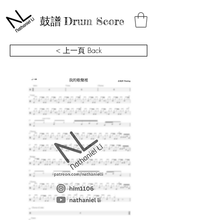
鼓譜
Drum Score
< 上一頁 Back