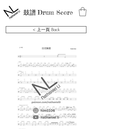
鼓譜
Drum Score
< 上一頁 Back