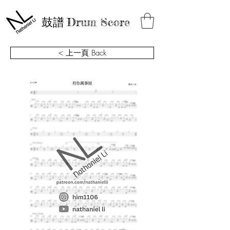
鼓譜
Drum Score
< 上一頁 Back