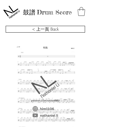
鼓譜
Drum Score
< 上一頁 Back