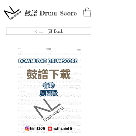
鼓譜
Drum Score
< 上一頁 Back