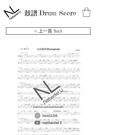
鼓譜
Drum Score
< 上一頁 Back