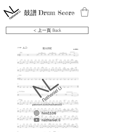
鼓譜
Drum Score
< 上一頁 Back