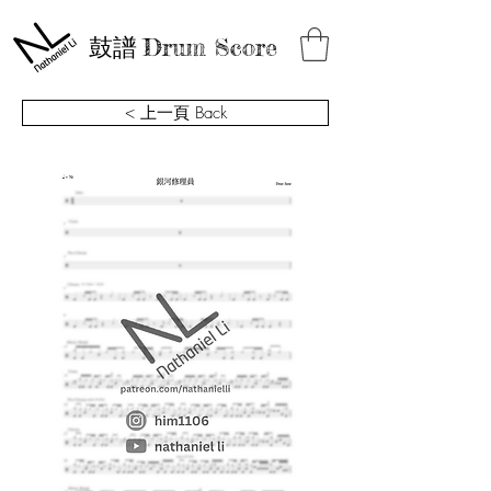
鼓譜
Drum Score
< 上一頁 Back