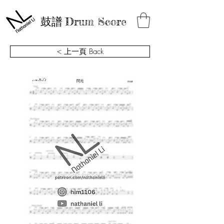
鼓譜
Drum Score
< 上一頁 Back