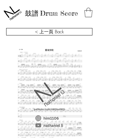
鼓譜
Drum Score
< 上一頁 Back