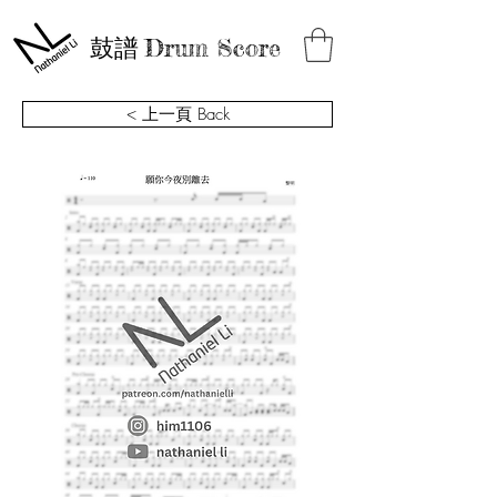
鼓譜
Drum Score
< 上一頁 Back