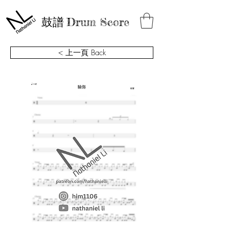
鼓譜
Drum Score
< 上一頁 Back