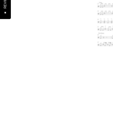
REVIEWS
★