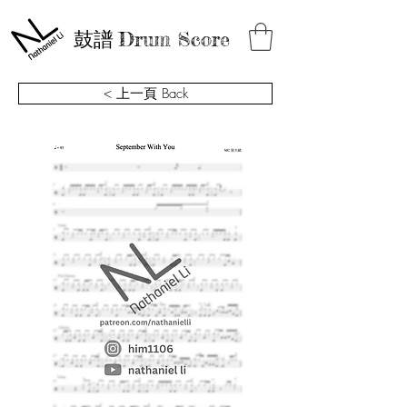
鼓譜
Drum Score
< 上一頁 Back