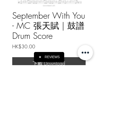
September With You
- MC 張天賦 | 鼓譜
Drum Score
Price
HK$30.00
★
REVIEWS
下載 Download
September With You - MC 張天賦 |
鼓譜 Drum Score| 鼓譜 Drum Score
youtube demo
video:
https://youtu.be/OU38GH
oMAi0
如需線下轉帳付款, 請給我訊息
Message me for Offline Payment