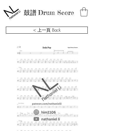
鼓譜
Drum Score
< 上一頁 Back