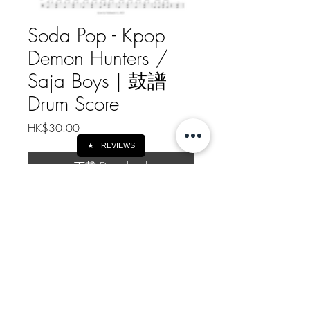
Soda Pop - Kpop
Demon Hunters /
Saja Boys | 鼓譜
Drum Score
Price
HK$30.00
★
REVIEWS
下載 Download
Soda Pop - Kpop Demon Hunters /
Saja Boys | 鼓譜 Drum Score
youtube demo
video:
https://youtu.be/VyBepTY7
6YU
如需線下轉帳付款, 請給我訊息
Message me for Offline Payment