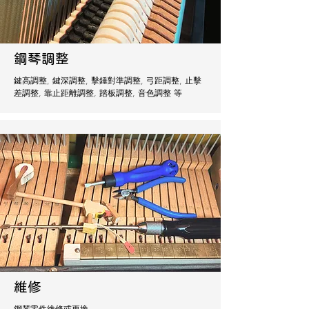
鋼琴調整
鍵高調整, 鍵深調整, 擊錘對準調整,
弓距調整,
止擊
差調整, 靠止距離調整,
踏板調整,
音色調整 等
​維修
鋼琴零件維修或更換