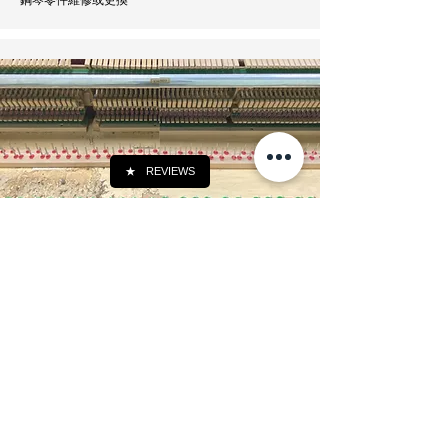
★
REVIEWS
​鋼琴清潔
鋼琴表面或內部除塵 (
不
包括除蟲)