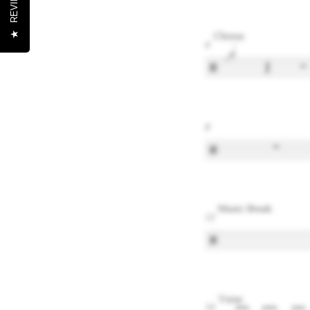
REVIEWS
★