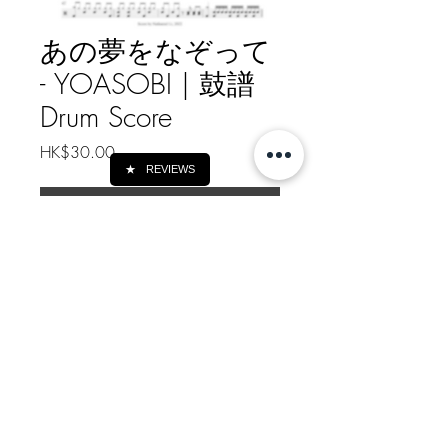
あの夢をなぞって
- YOASOBI | 鼓譜
Drum Score
價
HK$30.00
格
★
REVIEWS
新增至購物車
あの夢をなぞって - YOASOBI | 鼓
譜 Drum Score
如需線下轉帳付款, 請給我訊息
Message me for Offline Payment