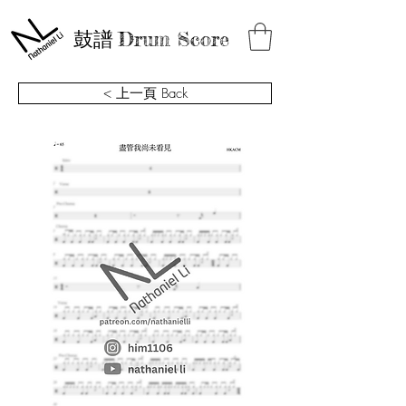
鼓譜
Drum Score
< 上一頁 Back