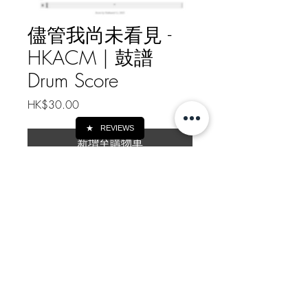
儘管我尚未看見 -
HKACM | 鼓譜
Drum Score
價
HK$30.00
格
★
REVIEWS
新增至購物車
儘管我尚未看見 - HKACM | 鼓譜
Drum Score
youtube demo
video:
https://youtu.be/v5teHv1Ic
Rk
樂譜總頁數 Drum Score Pages: 2
如需線下轉帳付款, 請給我訊息
Message me for Offline Payment