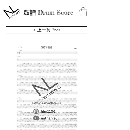
鼓譜
Drum Score
< 上一頁 Back