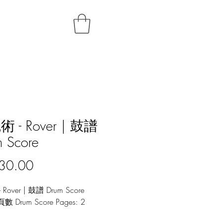
 - Rover | 鼓譜
 Score
價
30.00
格
Rover | 鼓譜 Drum Score
 Drum Score Pages: 2