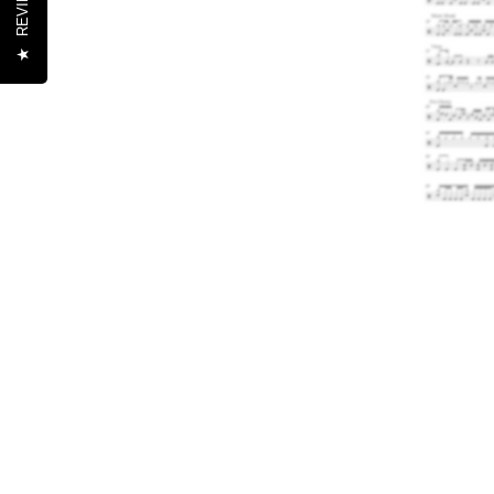
REVIEWS
★