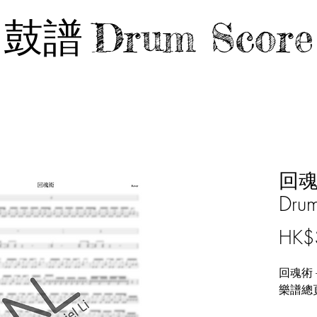
鼓譜
Drum Score
回魂術
Drum
HK$
回魂術 - 
樂譜總頁數