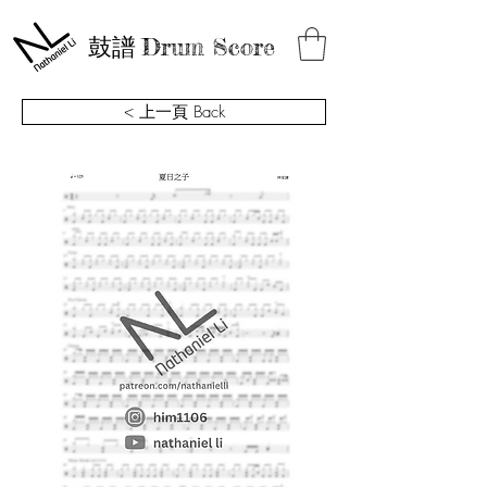
鼓譜
Drum Score
< 上一頁 Back