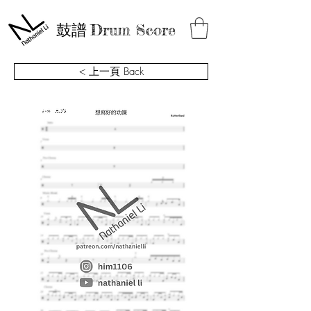
鼓譜
Drum Score
< 上一頁 Back