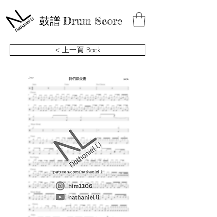
鼓譜
Drum Score
< 上一頁 Back