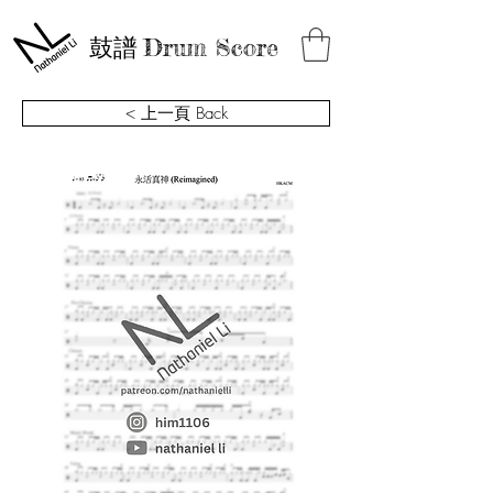
鼓譜
Drum Score
< 上一頁 Back