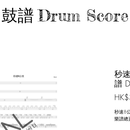
鼓譜
Drum Score
秒速8
譜 D
HK$
秒速8公里 
樂譜總頁數