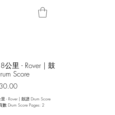
公里 - Rover | 鼓
rum Score
價
30.00
格
- Rover | 鼓譜 Drum Score
 Drum Score Pages: 2