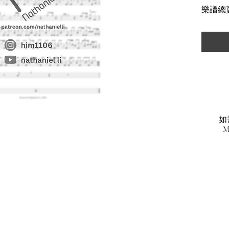
樂譜總頁數
Https:/
如
M