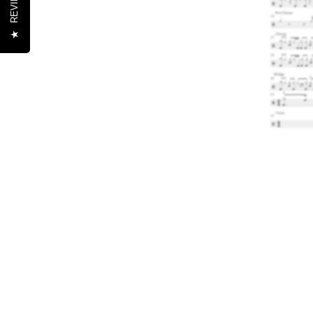
REVIEWS
★