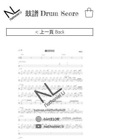
鼓譜
Drum Score
< 上一頁 Back