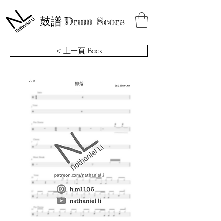
鼓譜
Drum Score
< 上一頁 Back