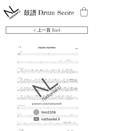
鼓譜
Drum Score
< 上一頁 Back