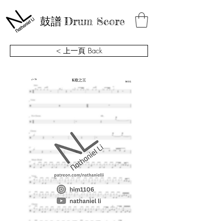
鼓譜
Drum Score
< 上一頁 Back