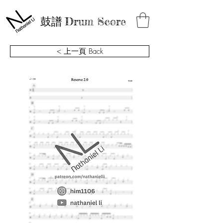
鼓譜
Drum Score
< 上一頁 Back