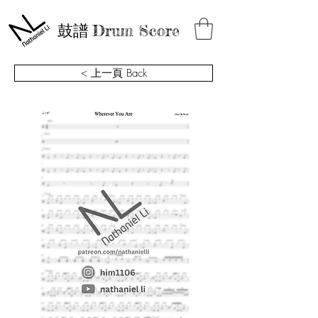
鼓譜
Drum Score
< 上一頁 Back