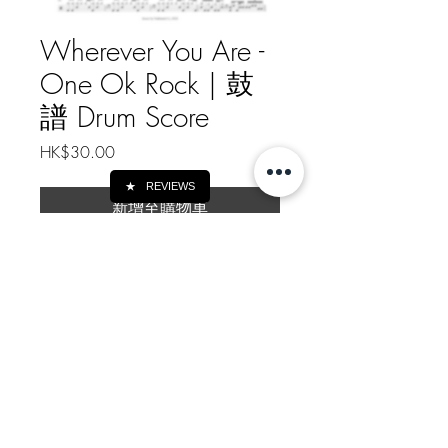
Wherever You Are -
One Ok Rock | 鼓
譜 Drum Score
價
HK$30.00
格
★
REVIEWS
新增至購物車
Wherever You Are - One Ok Rock
樂譜總頁數 Drum Score Pages: 2
Https://patreon.com/nathanielli
如需線下轉帳付款, 請給我訊息
Message me for Offline Payment